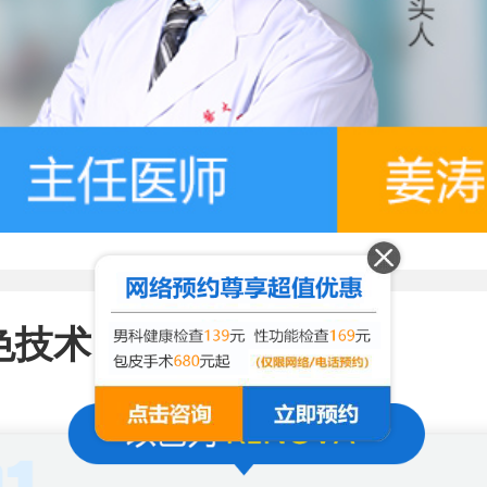
色技术
/
Characteristic